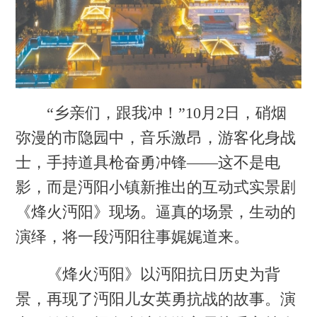
“乡亲们，跟我冲！”10月2日，硝烟
弥漫的市隐园中，音乐激昂，游客化身战
士，手持道具枪奋勇冲锋——这不是电
影，而是沔阳小镇新推出的互动式实景剧
《烽火沔阳》现场。逼真的场景，生动的
演绎，将一段沔阳往事娓娓道来。
《烽火沔阳》以沔阳抗日历史为背
景，再现了沔阳儿女英勇抗战的故事。演