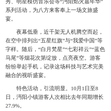
秀、明星模仿音乐会等“沔阳焰火嘉年华”
系列活动，为八方来客奉上一场文旅盛
宴。
夜幕低垂，近千架无人机腾空而起，
在空中排列出“五星红旗”与“我爱中国”等
字样。随后，“白月梵星”“七彩祥云”“蓝色
马尾”等烟花次第绽放，点亮夜空。游客
纷纷举起手机，记录这场科技与艺术完美
融合的视听盛宴。
特色活动，引流明显。10月1日至8
日，沔阳小镇游客人次相比去年同期增长
27.9%。