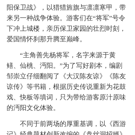
阳保卫战》，以猎猎旌旗与凛凛寒甲，带
来另一种战争体验。游客们在“将军”号令
下冲上城楼，亲历保卫家园的壮烈时刻，
爱国情怀刹那升腾至巅峰。
“主角善先杨将军，名字来源于黄
鳝、仙桃、沔阳。”为了写好剧本，编剧
邹崇立仔细翻阅了《大汉陈友谅》《陈友
谅传》等书籍，根据历史传说重新为花鼓
戏、快板等填词，只为带给游客原汁原味
的沔阳文化体验。
不同于前两场的厚重基调，以《西游
记》经典题材创新改编的《盘丝洞招婿》