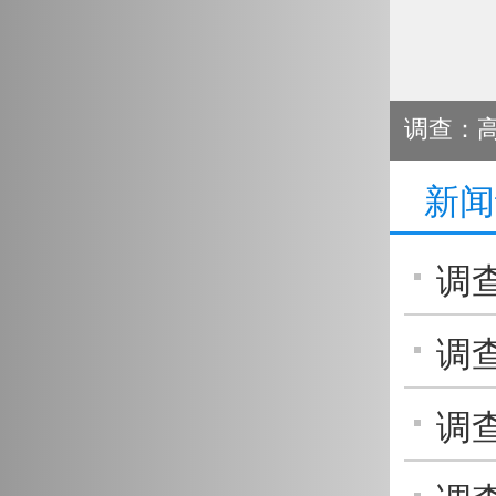
调查：高
新闻
调
局 
调
管部
调
有“食