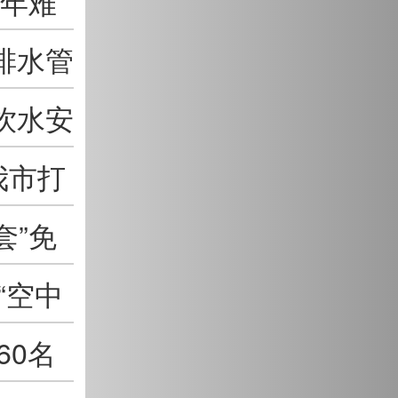
多年难
排水管
饮水安
我市打
套”免
“空中
60名