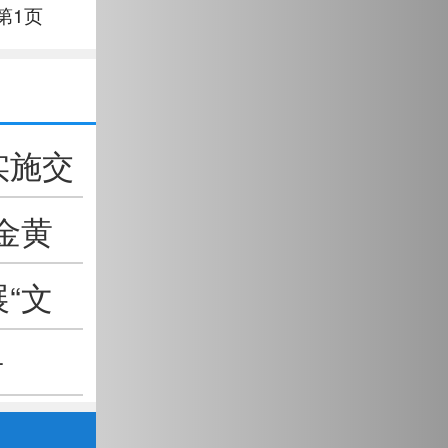
第1页
实施交
金黄
“文
告