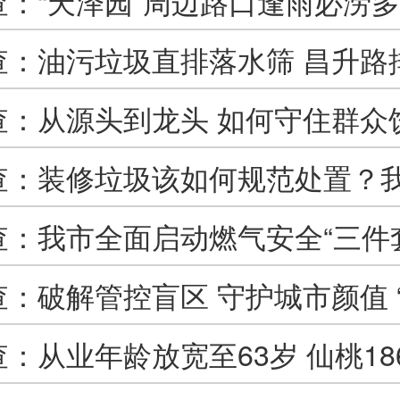
查：“天泽园”周边路口逢雨必涝
居民出行难，多方权责拉锯陷僵局
查：油污垃圾直排落水筛 昌升路
陷堵塞困境
查：从源头到龙头 如何守住群众
线？
查：装修垃圾该如何规范处置？
链条治理组合拳
查：我市全面启动燃气安全“三件
装 守护万家烟火平安
查：破解管控盲区 守护城市颜值 
”精准巡查显威力
：从业年龄放宽至63岁 仙桃18