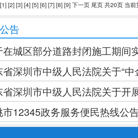
“自动续证”
[1]
[2]
[3]
[4]
[5]
[6]
[7]
[8]
[9]
下一页
尾页
共20页 当前
公告
于在城区部分道路封闭施工期间
制的通告
东省深圳市中级人民法院关于“中
案退赔工作公告
东省深圳市中级人民法院关于开展
”案退赔工作的公告（第一次）
桃市12345政务服务便民热线公