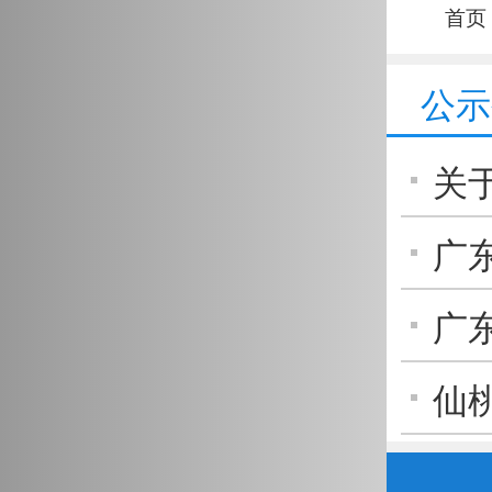
老司机
首页
公示
关
通管
广
金”
广
燊威
仙