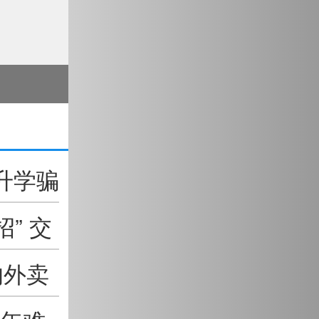
升学骗
” 交
的外卖