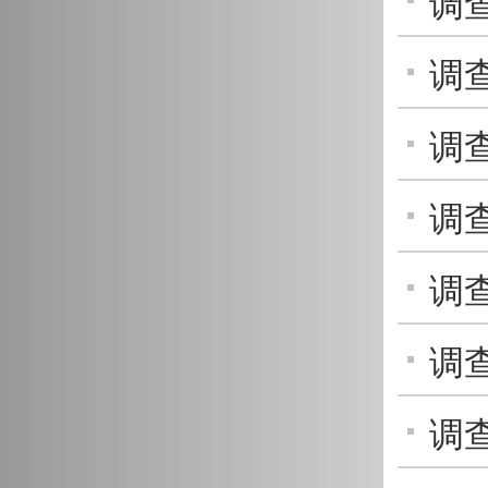
调
解 
调
网深
调
全底
调
出全
调
费安
调
鹰眼
调查