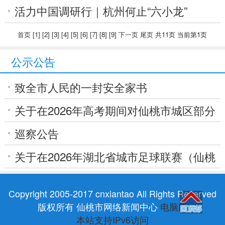
中有何深意？一文读懂
活力中国调研行｜杭州何止“六小龙”
首页
[1]
[2]
[3]
[4]
[5]
[6]
[7]
[8]
[9]
下一页
尾页
共11页 当前第1页
公示公告
致全市人民的一封安全家书
关于在2026年高考期间对仙桃市城区部分
道路加...
巡察公告
关于在2026年湖北省城市足球联赛（仙桃
主场）...
Copyright 2005-2017 cnxiantao All Rights Reserved
版权所有 仙桃市网络新闻中心
电脑版
本站支持IPv6访问