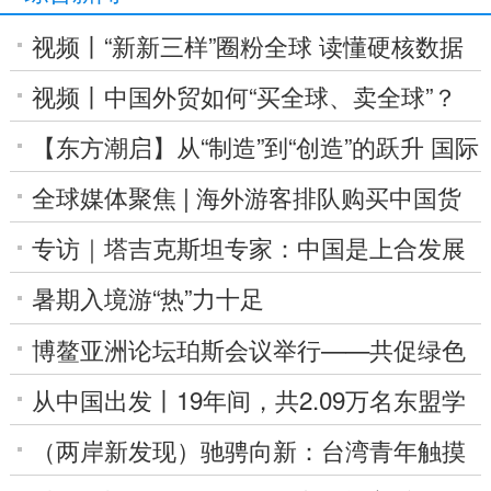
视频丨“新新三样”圈粉全球 读懂硬核数据
背后的中国底气
视频丨中国外贸如何“买全球、卖全球”？
三组数据说清楚
【东方潮启】从“制造”到“创造”的跃升 国际
人士热议中国发展新动能
全球媒体聚焦 | 海外游客排队购买中国货
说明了一切
专访｜塔吉克斯坦专家：中国是上合发展
重要推动力量
暑期入境游“热”力十足
博鳌亚洲论坛珀斯会议举行——共促绿色
转型 共创美好未来
从中国出发丨19年间，共2.09万名东盟学
子选择留学贵州
（两岸新发现）驰骋向新：台湾青年触摸