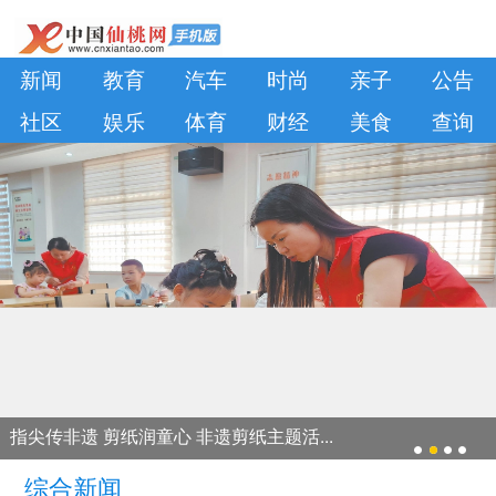
新闻
教育
汽车
时尚
亲子
公告
社区
娱乐
体育
财经
美食
查询
指尖传非遗 剪纸润童心 非遗剪纸主题活...
综合新闻