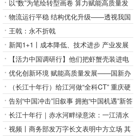
成渝双城产业新动能
以“数”为笔绘转型画卷 算力赋能高质量发
展——克拉玛依市克拉玛依区推进算力产
物流运行平稳 结构优化升级——透视我国
业...
上半年物流运行发展
王戟：永不折戟
新闻1+1丨成本降低、技术进步 产业发展
背后的“中国机遇2.0”
【活力中国调研行】他们把虾蟹壳装进电
池，十年"熬"出一片新蓝海
优化创新环境 赋能高质量发展——国新办
发布会聚焦“十五五”时期知识产权工作新图
（长江十年行）给江河做“全科CT” 重庆硬
景
核科技守护巴山渝水
告别“中国冲击”旧叙事 拥抱“中国机遇”新答
案（寰宇平）
长江十年行｜赤水河畔绿意浓：一江清水
见证十年蝶变
视频丨商务部发万字长文表明中方立场 其